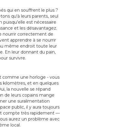
s qui en souffrent le plus ?
tons qu'à leurs parents, seul
 puisqu'elle est nécessaire
issance et les désavantagez.
se nourrir correctement de
ent apprendre à se nourrir
 au même endroit toute leur
e. En leur donnant du pain,
our survivre.
est comme une horloge - vous
s kilomètres, et en quelques
ui, la nouvelle se répand
l'un de leurs copains mange
îner une suralimentation
pace public, il y aura toujours
ront compte très rapidement —
t vous aurez un problème avec
tème local.