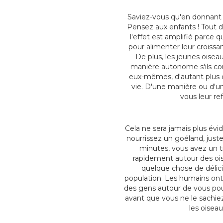
Saviez-vous qu'en donnant d
Pensez aux enfants ! Tout d'
l'effet est amplifié parce
pour alimenter leur croissa
De plus, les jeunes oise
manière autonome s'ils co
eux-mêmes, d'autant plus q
vie. D'une manière ou d'un
vous leur re
Cela ne sera jamais plus év
nourrissez un goéland, just
minutes, vous avez un t
rapidement autour des oise
quelque chose de délici
population. Les humains ont p
des gens autour de vous pour
avant que vous ne le sachiez
les oisea