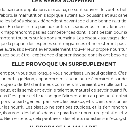
LES BÉBÉS SOUFFRENT
u pain aux populations d'oiseaux, ce sont souvent les petits bébé
abord, la malnutrition s'applique autant aux poussins et aux cane
 que les bébés oiseaux dépendent davantage d'une bonne nutrition
nce. En donnant du pain aux petits oiseaux, vous freinez leur cro
aux n'apprendront pas les compétences dont ils ont besoin pour 
mptent toujours sur les dons humains. Les oiseaux sauvages doiv
ue la plupart des espèces sont migratrices et ne resteront pas
e autre, ils devront éventuellement trouver leur propre nourritur
fusez peut-être l'expérience d'apprentissage dont ils ont besoin p
ELLE PROVOQUE UN SURPEUPLEMENT
ident pour vous que lorsque vous nourrissez un seul goéland. C'
e un petit goéland, apparemment aucun autre à proximité sur de
roupeau de 150 d'entre eux comme s'ils venaient de nulle part. O
aux, et ils semblent avoir le talent surnaturel de savoir quand 
eux.C'est pour cette raison que l'alimentation au pain peut entra
laisir à partager leur pain avec les oiseaux, et si c'est dans un es
 les nourrir. Les oiseaux ne sont pas stupides, et ils s'en rend
, ils auront des bébés dans ce paradis de nourriture gratuite, e
ux. Bien entendu, cela peut avoir des effets néfastes sur l'écosys