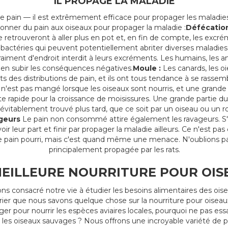
IL PROPAGE LA MALADIE
 pain — il est extrêmement efficace pour propager les maladies p
donner du pain aux oiseaux pour propager la maladie :
Défécatio
 retrouveront à aller plus en pot et, en fin de compte, les excr
ctéries qui peuvent potentiellement abriter diverses maladies.
 vraiment d'endroit interdit à leurs excréments. Les humains, les 
en subir les conséquences négatives.
Moule :
Les canards, les oi
nts des distributions de pain, et ils ont tous tendance à se rassem
n n'est pas mangé lorsque les oiseaux sont nourris, et une grand
e rapide pour la croissance de moisissures. Une grande partie du
t inévitablement trouvé plus tard, que ce soit par un oiseau ou un 
geurs
Le pain non consommé attire également les ravageurs. S'il 
oir leur part et finir par propager la maladie ailleurs. Ce n'est pa
pain pourri, mais c'est quand même une menace. N'oublions pas 
principalement propagée par les rats.
MEILLEURE NOURRITURE POUR OIS
s consacré notre vie à étudier les besoins alimentaires des oise
ier que nous savons quelque chose sur la nourriture pour oiseaux
r pour nourrir les espèces aviaires locales, pourquoi ne pas ess
les oiseaux sauvages ? Nous offrons une incroyable variété de