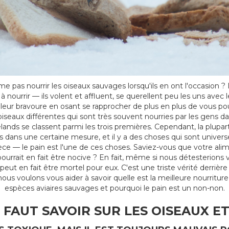
aime pas nourrir les oiseaux sauvages lorsqu'ils en ont l'occasion 
nourrir — ils volent et affluent, se querellent peu les uns avec le
 leur bravoure en osant se rapprocher de plus en plus de vous pour
iseaux différentes qui sont très souvent nourries par les gens da
élands se classent parmi les trois premières. Cependant, la plupa
 dans une certaine mesure, et il y a des choses qui sont univer
èce — le pain est l'une de ces choses. Saviez-vous que votre ali
ourrait en fait être nocive ? En fait, même si nous détesterions 
peut en fait être mortel pour eux. C'est une triste vérité derriè
ous voulons vous aider à savoir quelle est la meilleure nourriture
espèces aviaires sauvages et pourquoi le pain est un non-non.
L FAUT SAVOIR SUR LES OISEAUX ET