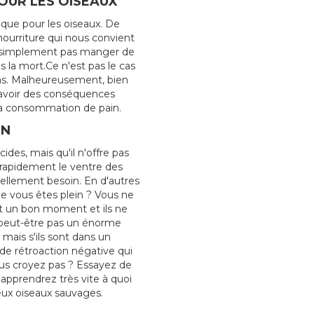
POUR LES OISEAUX
ique pour les oiseaux. De
ourriture qui nous convient
t simplement pas manger de
is la mort.Ce n'est pas le cas
as. Malheureusement, bien
 avoir des conséquences
 la consommation de pain.
ON
ides, mais qu'il n'offre pas
s rapidement le ventre des
éellement besoin. En d'autres
ue vous êtes plein ? Vous ne
nt un bon moment et ils ne
t peut-être pas un énorme
 mais s'ils sont dans un
 de rétroaction négative qui
ous croyez pas ? Essayez de
pprendrez très vite à quoi
eux oiseaux sauvages.