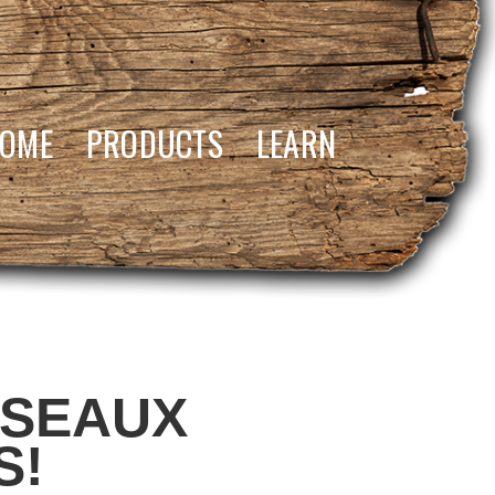
OME
PRODUCTS
LEARN
ISEAUX
S!