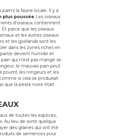
armi la faune locale. Il y a
n plus poussée
Les oiseaux
éments d'oiseaux contiennent
 Et parce que les oiseaux
animaux et les autres oiseaux
es et les goélands sont les
bler dans les zones riches en
e partie devient humide et
 pain qui n'est pas mangé se
rongeur, le mauvais pain peut
pourrit, les rongeurs et les
s comme si cela se produirait
que la peste noire était
EAUX
aux de toutes les espèces,
. Au lieu de sortir quelque
ayer des graines qui ont été
 produits de semences pour