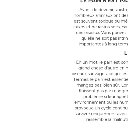
LE PAIN N'EST P
Avant de devenir sinistr
nombreux animaux ont des b
est souvent toxique ou mê
raisins et de raisins secs, c
des oiseaux. Vous pouvez
qu'elle ne soit pas in
importantes à long terme
L
En un mot, le pain est comp
grand-chose d'autre en ma
oiseaux sauvages, ce qui les
termes, le pain est essenti
mangez pas, bien sûr. Lor
finissent pas par manger
problème si leur appéti
environnement où les humai
provoque un cycle continu 
survivre uniquement avec 
ressemble la malnutr