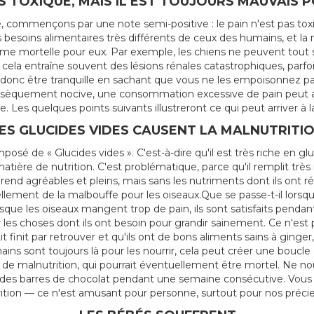
AS TOXIQUE, MAIS IL EST TOUJOURS MAUVAIS 
e, commençons par une note semi-positive : le pain n'est pas tox
esoins alimentaires très différents de ceux des humains, et la n
me mortelle pour eux. Par exemple, les chiens ne peuvent tou
ar cela entraîne souvent des lésions rénales catastrophiques, parfo
 donc être tranquille en sachant que vous ne les empoisonnez p
trinsèquement nocive, une consommation excessive de pain peut
. Les quelques points suivants illustreront ce qui peut arriver à
ES GLUCIDES VIDES CAUSENT LA MALNUTRITI
osé de « Glucides vides ». C'est-à-dire qu'il est très riche en gluc
tière de nutrition. C'est problématique, parce qu'il remplit trè
 rend agréables et pleins, mais sans les nutriments dont ils ont r
ellement de la malbouffe pour les oiseaux.Que se passe-t-il lorsq
sque les oiseaux mangent trop de pain, ils sont satisfaits penda
 les choses dont ils ont besoin pour grandir sainement. Ce n'es
t finit par retrouver et qu'ils ont de bons aliments sains à ginger,
ns sont toujours là pour les nourrir, cela peut créer une boucle
de malnutrition, qui pourrait éventuellement être mortel. Ne n
des barres de chocolat pendant une semaine consécutive. Vous a
ition — ce n'est amusant pour personne, surtout pour nos préci