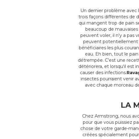
Un dernier problème avec le
trois façons différentes de 
qui mangent trop de pain se
beaucoup de mauvaises ba
peuvent voler, il n'y a pas
peuvent potentiellement 
bénéficiaires les plus coura
eau. Eh bien, tout le pai
détrempée. C'est une recett
détériorera, et lorsqu'il es
causer des infections.
Rava
insectes pourraient venir av
avec chaque morceau de 
LA 
Chez Armstrong, nous avon
pour que vous puissiez par
chose de votre garde-mange
créées spécialement pour 